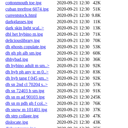
cottonmouth toe.jpg
2020-09-21 12:30
42K
cuban treefrog 6074.jpg
2020-09-21 12:30
51K
currentstock.html
2020-09-21 12:30
9.8K
darkglasses.jpg
2020-09-21 12:30
11K
dark skin light scal..>
2020-09-21 12:30
13K
dbl het hybino m.jpg
2020-09-21 12:30
71K
deliciouslibrary.jpg
2020-09-21 12:30
70K
dh ghosts copulate.jpg
2020-09-21 12:30
53K
dh gh ph alb sm.jpg
2020-09-21 12:30
60K
dhhybad.jpg
2020-09-21 12:30
36K
dh hybino adult m sm..>
2020-09-21 12:30
92K
dh hyb ph any tc m 0..>
2020-09-21 12:30
83K
dh hyb tang f 045 sm..>
2020-09-21 12:30
92K
dh sn 2nd cl 70204 s..>
2020-09-21 12:30
57K
dh sn 72403 b sm.jpg
2020-09-21 12:30
91K
dh sn m ad 90103.jpg
2020-09-21 12:30
245K
dh sn m pdh gh f col..>
2020-09-21 12:30
76K
dh snow m 101401.jpg
2020-09-21 12:30
37K
dh strp collage.jpg
2020-09-21 12:30
47K
dislocate.jpg
2020-09-21 12:30
43K