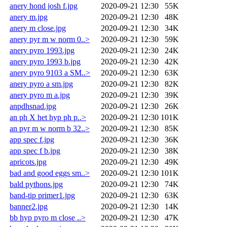
anery hond josh f.jpg
2020-09-21 12:30
55K
anery m.jpg
2020-09-21 12:30
48K
anery m close.jpg
2020-09-21 12:30
34K
anery pyr m w norm 0..>
2020-09-21 12:30
59K
anery pyro 1993.jpg
2020-09-21 12:30
24K
anery pyro 1993 b.jpg
2020-09-21 12:30
42K
anery pyro 9103 a SM..>
2020-09-21 12:30
63K
anery pyro a sm.jpg
2020-09-21 12:30
82K
anery pyro m a.jpg
2020-09-21 12:30
39K
anpdhsnad.jpg
2020-09-21 12:30
26K
an ph X het hyp ph p..>
2020-09-21 12:30
101K
an pyr m w norm b 32..>
2020-09-21 12:30
85K
app spec f.jpg
2020-09-21 12:30
36K
app spec f b.jpg
2020-09-21 12:30
38K
apricots.jpg
2020-09-21 12:30
49K
bad and good eggs sm..>
2020-09-21 12:30
101K
bald pythons.jpg
2020-09-21 12:30
74K
band-tip primer1.jpg
2020-09-21 12:30
63K
banner2.jpg
2020-09-21 12:30
14K
bb hyp pyro m close ..>
2020-09-21 12:30
47K