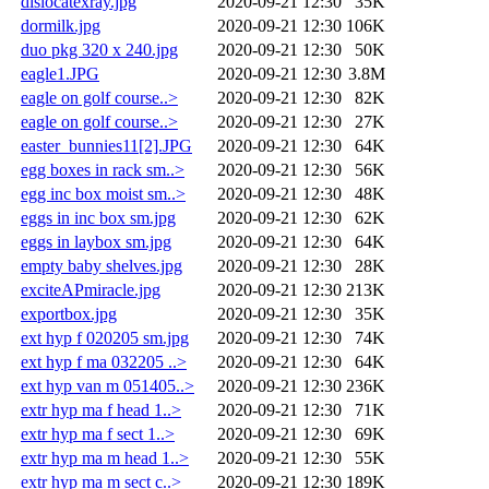
dislocatexray.jpg
2020-09-21 12:30
35K
dormilk.jpg
2020-09-21 12:30
106K
duo pkg 320 x 240.jpg
2020-09-21 12:30
50K
eagle1.JPG
2020-09-21 12:30
3.8M
eagle on golf course..>
2020-09-21 12:30
82K
eagle on golf course..>
2020-09-21 12:30
27K
easter_bunnies11[2].JPG
2020-09-21 12:30
64K
egg boxes in rack sm..>
2020-09-21 12:30
56K
egg inc box moist sm..>
2020-09-21 12:30
48K
eggs in inc box sm.jpg
2020-09-21 12:30
62K
eggs in laybox sm.jpg
2020-09-21 12:30
64K
empty baby shelves.jpg
2020-09-21 12:30
28K
exciteAPmiracle.jpg
2020-09-21 12:30
213K
exportbox.jpg
2020-09-21 12:30
35K
ext hyp f 020205 sm.jpg
2020-09-21 12:30
74K
ext hyp f ma 032205 ..>
2020-09-21 12:30
64K
ext hyp van m 051405..>
2020-09-21 12:30
236K
extr hyp ma f head 1..>
2020-09-21 12:30
71K
extr hyp ma f sect 1..>
2020-09-21 12:30
69K
extr hyp ma m head 1..>
2020-09-21 12:30
55K
extr hyp ma m sect c..>
2020-09-21 12:30
189K