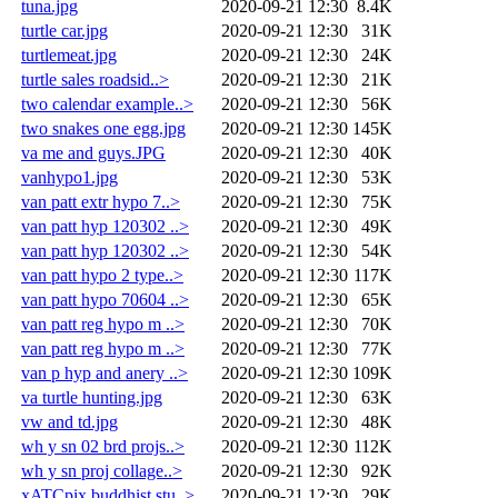
tuna.jpg
2020-09-21 12:30
8.4K
turtle car.jpg
2020-09-21 12:30
31K
turtlemeat.jpg
2020-09-21 12:30
24K
turtle sales roadsid..>
2020-09-21 12:30
21K
two calendar example..>
2020-09-21 12:30
56K
two snakes one egg.jpg
2020-09-21 12:30
145K
va me and guys.JPG
2020-09-21 12:30
40K
vanhypo1.jpg
2020-09-21 12:30
53K
van patt extr hypo 7..>
2020-09-21 12:30
75K
van patt hyp 120302 ..>
2020-09-21 12:30
49K
van patt hyp 120302 ..>
2020-09-21 12:30
54K
van patt hypo 2 type..>
2020-09-21 12:30
117K
van patt hypo 70604 ..>
2020-09-21 12:30
65K
van patt reg hypo m ..>
2020-09-21 12:30
70K
van patt reg hypo m ..>
2020-09-21 12:30
77K
van p hyp and anery ..>
2020-09-21 12:30
109K
va turtle hunting.jpg
2020-09-21 12:30
63K
vw and td.jpg
2020-09-21 12:30
48K
wh y sn 02 brd projs..>
2020-09-21 12:30
112K
wh y sn proj collage..>
2020-09-21 12:30
92K
xATCpix buddhist stu..>
2020-09-21 12:30
29K