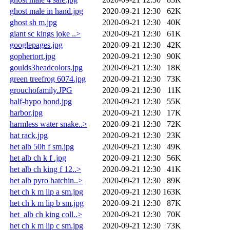
ghost male in hand.jpg
2020-09-21 12:30
62K
ghost sh m.jpg
2020-09-21 12:30
40K
giant sc kings joke ..>
2020-09-21 12:30
61K
googlepages.jpg
2020-09-21 12:30
42K
gophertort.jpg
2020-09-21 12:30
90K
goulds3headcolors.jpg
2020-09-21 12:30
18K
green treefrog 6074.jpg
2020-09-21 12:30
73K
grouchofamily.JPG
2020-09-21 12:30
11K
half-hypo hond.jpg
2020-09-21 12:30
55K
harbor.jpg
2020-09-21 12:30
17K
harmless water snake..>
2020-09-21 12:30
72K
hat rack.jpg
2020-09-21 12:30
23K
het alb 50h f sm.jpg
2020-09-21 12:30
49K
het alb ch k f .jpg
2020-09-21 12:30
56K
het alb ch king f 12..>
2020-09-21 12:30
41K
het alb pyro hatchin..>
2020-09-21 12:30
89K
het ch k m lip a sm.jpg
2020-09-21 12:30
163K
het ch k m lip b sm.jpg
2020-09-21 12:30
87K
het_alb ch king coll..>
2020-09-21 12:30
70K
het ch k m lip c sm.jpg
2020-09-21 12:30
73K