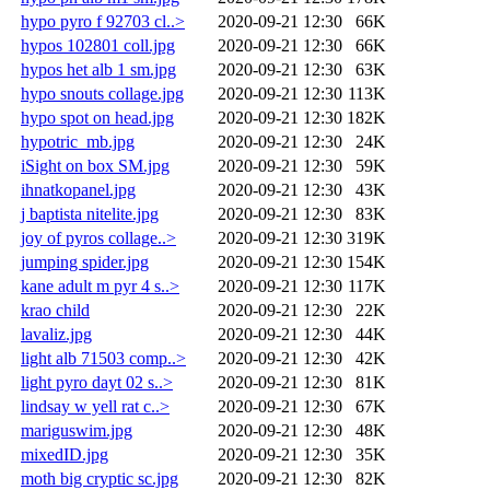
hypo pyro f 92703 cl..>
2020-09-21 12:30
66K
hypos 102801 coll.jpg
2020-09-21 12:30
66K
hypos het alb 1 sm.jpg
2020-09-21 12:30
63K
hypo snouts collage.jpg
2020-09-21 12:30
113K
hypo spot on head.jpg
2020-09-21 12:30
182K
hypotric_mb.jpg
2020-09-21 12:30
24K
iSight on box SM.jpg
2020-09-21 12:30
59K
ihnatkopanel.jpg
2020-09-21 12:30
43K
j baptista nitelite.jpg
2020-09-21 12:30
83K
joy of pyros collage..>
2020-09-21 12:30
319K
jumping spider.jpg
2020-09-21 12:30
154K
kane adult m pyr 4 s..>
2020-09-21 12:30
117K
krao child
2020-09-21 12:30
22K
lavaliz.jpg
2020-09-21 12:30
44K
light alb 71503 comp..>
2020-09-21 12:30
42K
light pyro dayt 02 s..>
2020-09-21 12:30
81K
lindsay w yell rat c..>
2020-09-21 12:30
67K
mariguswim.jpg
2020-09-21 12:30
48K
mixedID.jpg
2020-09-21 12:30
35K
moth big cryptic sc.jpg
2020-09-21 12:30
82K