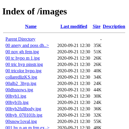
Index of /images
Name
Last modified
Size
Description
Parent Directory
-
00 anery and poss dh..>
2020-09-21 12:30
35K
00 nov gh fem.jpg
2020-09-21 12:30
51K
00 tc hypo m 1.jpg
2020-09-21 12:30
26K
00 tric hyp pinstr.jpg
2020-09-21 12:30
26K
00 tricolor hypo.jpg
2020-09-21 12:30
40K
collaredlizKS.jpg
2020-09-21 12:30
34K
00alb2_3hyp.jpg
2020-09-21 12:30
24K
00dhsnows.jpg
2020-09-21 12:30
44K
00hyb1.jpg
2020-09-21 12:30
30K
00hyb1b.jpg
2020-09-21 12:30
24K
00hyb2fullbody.jpg
2020-09-21 12:30
36K
00hyb_070101b.jpg
2020-09-21 12:30
32K
00snow1oval.jpg
2020-09-21 12:30
55K
001 hy p an m frm ex..>
2020-09-21 12:30
48K