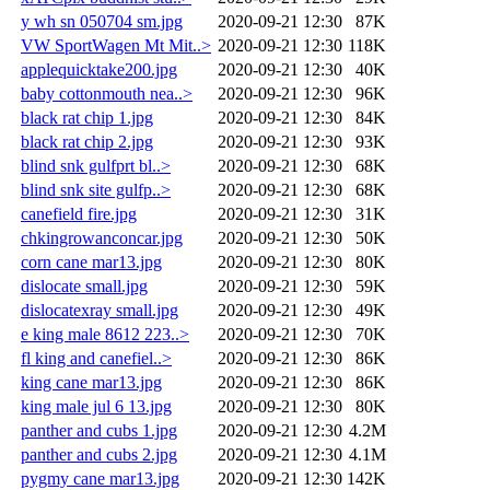
y wh sn 050704 sm.jpg
2020-09-21 12:30
87K
VW SportWagen Mt Mit..>
2020-09-21 12:30
118K
applequicktake200.jpg
2020-09-21 12:30
40K
baby cottonmouth nea..>
2020-09-21 12:30
96K
black rat chip 1.jpg
2020-09-21 12:30
84K
black rat chip 2.jpg
2020-09-21 12:30
93K
blind snk gulfprt bl..>
2020-09-21 12:30
68K
blind snk site gulfp..>
2020-09-21 12:30
68K
canefield fire.jpg
2020-09-21 12:30
31K
chkingrowanconcar.jpg
2020-09-21 12:30
50K
corn cane mar13.jpg
2020-09-21 12:30
80K
dislocate small.jpg
2020-09-21 12:30
59K
dislocatexray small.jpg
2020-09-21 12:30
49K
e king male 8612 223..>
2020-09-21 12:30
70K
fl king and canefiel..>
2020-09-21 12:30
86K
king cane mar13.jpg
2020-09-21 12:30
86K
king male jul 6 13.jpg
2020-09-21 12:30
80K
panther and cubs 1.jpg
2020-09-21 12:30
4.2M
panther and cubs 2.jpg
2020-09-21 12:30
4.1M
pygmy cane mar13.jpg
2020-09-21 12:30
142K