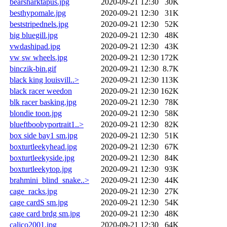
bearsharktapus.jpg
2020-09-21 12:30
30K
besthypomale.jpg
2020-09-21 12:30
31K
beststripednels.jpg
2020-09-21 12:30
52K
big bluegill.jpg
2020-09-21 12:30
48K
vwdashipad.jpg
2020-09-21 12:30
43K
vw sw wheels.jpg
2020-09-21 12:30
172K
binczik-bin.gif
2020-09-21 12:30
8.7K
black king louisvill..>
2020-09-21 12:30
113K
black racer weedon
2020-09-21 12:30
162K
blk racer basking.jpg
2020-09-21 12:30
78K
blondie toon.jpg
2020-09-21 12:30
58K
blueftboobyportrait1..>
2020-09-21 12:30
82K
box side bay1 sm.jpg
2020-09-21 12:30
51K
boxturtleekyhead.jpg
2020-09-21 12:30
67K
boxturtleekyside.jpg
2020-09-21 12:30
84K
boxturtleekytop.jpg
2020-09-21 12:30
93K
brahmini_blind_snake..>
2020-09-21 12:30
44K
cage_racks.jpg
2020-09-21 12:30
27K
cage cardS sm.jpg
2020-09-21 12:30
54K
cage card brdg sm.jpg
2020-09-21 12:30
48K
calico2001.jpg
2020-09-21 12:30
64K