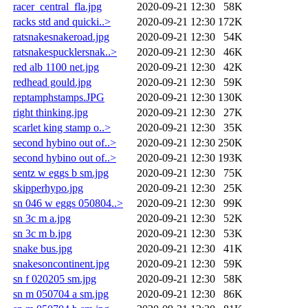
racer_central_fla.jpg
2020-09-21 12:30
58K
racks std and quicki..>
2020-09-21 12:30
172K
ratsnakesnakeroad.jpg
2020-09-21 12:30
54K
ratsnakespucklersnak..>
2020-09-21 12:30
46K
red alb 1100 net.jpg
2020-09-21 12:30
42K
redhead gould.jpg
2020-09-21 12:30
59K
reptamphstamps.JPG
2020-09-21 12:30
130K
right thinking.jpg
2020-09-21 12:30
27K
scarlet king stamp o..>
2020-09-21 12:30
35K
second hybino out of..>
2020-09-21 12:30
250K
second hybino out of..>
2020-09-21 12:30
193K
sentz w eggs b sm.jpg
2020-09-21 12:30
75K
skipperhypo.jpg
2020-09-21 12:30
25K
sn 046 w eggs 050804..>
2020-09-21 12:30
99K
sn 3c m a.jpg
2020-09-21 12:30
52K
sn 3c m b.jpg
2020-09-21 12:30
53K
snake bus.jpg
2020-09-21 12:30
41K
snakesoncontinent.jpg
2020-09-21 12:30
59K
sn f 020205 sm.jpg
2020-09-21 12:30
58K
sn m 050704 a sm.jpg
2020-09-21 12:30
86K