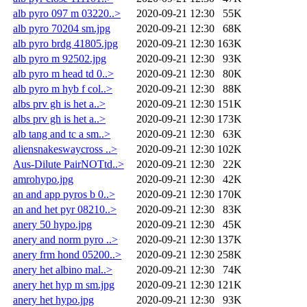
alb pyro 097 m 03220..>
2020-09-21 12:30
55K
alb pyro 70204 sm.jpg
2020-09-21 12:30
68K
alb pyro brdg 41805.jpg
2020-09-21 12:30
163K
alb pyro m 92502.jpg
2020-09-21 12:30
93K
alb pyro m head td 0..>
2020-09-21 12:30
80K
alb pyro m hyb f col..>
2020-09-21 12:30
88K
albs prv gh is het a..>
2020-09-21 12:30
151K
albs prv gh is het a..>
2020-09-21 12:30
173K
alb tang and tc a sm..>
2020-09-21 12:30
63K
aliensnakeswaycross ..>
2020-09-21 12:30
102K
Aus-Dilute PairNOTtd..>
2020-09-21 12:30
22K
amrohypo.jpg
2020-09-21 12:30
42K
an and app pyros b 0..>
2020-09-21 12:30
170K
an and het pyr 08210..>
2020-09-21 12:30
83K
anery 50 hypo.jpg
2020-09-21 12:30
45K
anery and norm pyro ..>
2020-09-21 12:30
137K
anery frm hond 05200..>
2020-09-21 12:30
258K
anery het albino mal..>
2020-09-21 12:30
74K
anery het hyp m sm.jpg
2020-09-21 12:30
121K
anery het hypo.jpg
2020-09-21 12:30
93K